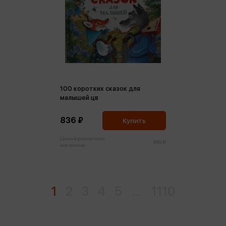
100 коротких сказок для
малышей цв
836 ₽
Купить
Цена в розничных
880 ₽
магазинах:
1
2
3
4
5
...
1110