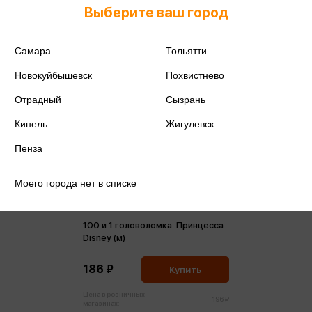
Выберите ваш город
Самара
Тольятти
Новокуйбышевск
Похвистнево
Отрадный
Сызрань
Кинель
Жигулевск
Пенза
Моего города нет в списке
100 и 1 головоломка. Принцесса
Disney (м)
186 ₽
Купить
Цена в розничных
196 ₽
магазинах: