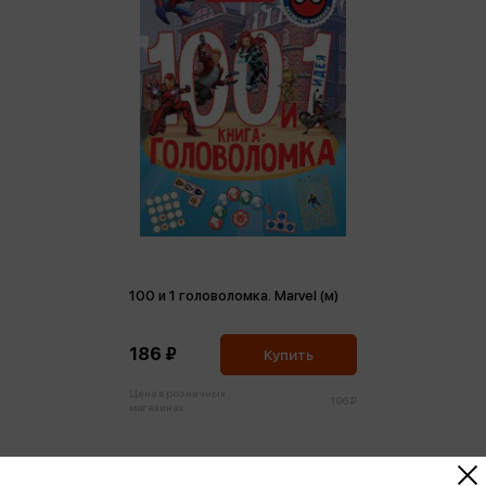
100 и 1 головоломка. Marvel (м)
186 ₽
Купить
Цена в розничных
196 ₽
магазинах: