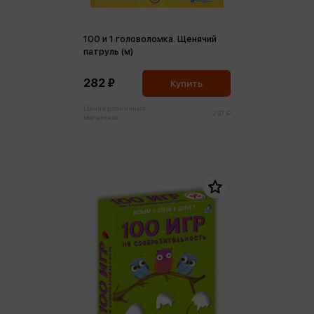
100 и 1 головоломка. Щенячий
патруль (м)
282 ₽
Купить
Цена в розничных
297 ₽
магазинах: