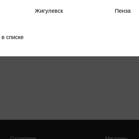
Все товар
Жигулевск
Пенза
Поделить
 в списке
О компании
Магазины