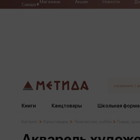
Магазины
Акции
Новости
До
Самара
Книги
Канцтовары
Школьная форма
Каталог
Канцтовары
Творчество, хобби
Гуашь, кра
Жанры
Подбор
Бумажная продукция
Галстуки, банты
Акварель художес
Глобусы
Для девочек