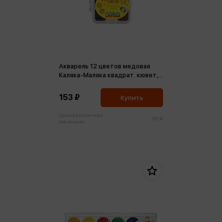
Акварель 12 цветов медовая
Каляка-Маляка квадрат. кювет,
без кист. пласт.уп. европодвес
153 ₽
Купить
Цена в розничных
161 ₽
магазинах: