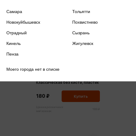
Самара
Тольятти
Новокуйбышевск
Похвистнево
Отрадный
Сызрань
Кинель
Жигулевск
Пенза
Моего города нет в списке
Акварель 12 цветов медовая
Классическая без кисти, пластик
180 ₽
Купить
Цена в розничных
189 ₽
магазинах: