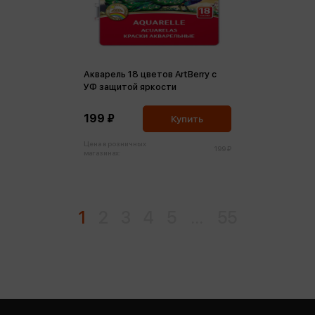
Акварель 18 цветов ArtBerry с
УФ защитой яркости
199 ₽
Купить
Цена в розничных
199 ₽
магазинах:
1
2
3
4
5
...
55