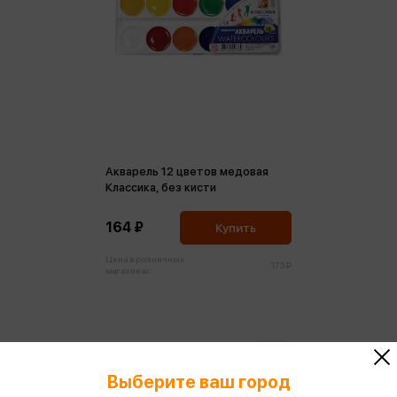
Акварель 12 цветов медовая
Классика, без кисти
164 ₽
Купить
Цена в розничных
173 ₽
магазинах:
Выберите ваш город