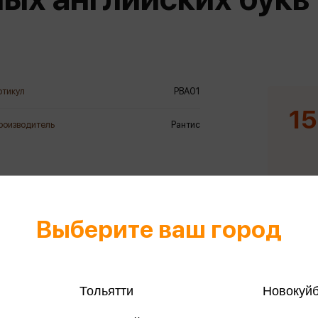
еры
Эксмо
Игрушки для малышей
Питер
рма
Мальчики
ое
АСТ
ые изделия
Настольные и развивающие игры
Азбука
Спорт и активный отдых
ртикул
РВА01
Росмэн
Творчество
15
роизводитель
Рантис
кальное
дложение от
иды
Выберите ваш город
Тольятти
Новокуй
Только