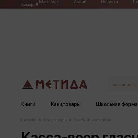
Магазины
Акции
Новости
До
Самара
Книги
Канцтовары
Школьная форма
Каталог
Канцтовары
Счетный материал
Жанры
Подбор
Бумажная продукция
Галстуки, банты
Касса-веер глас
Глобусы
Для девочек