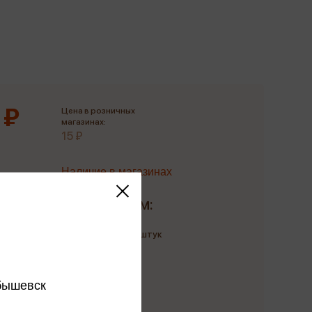
Сувениры
Фототовары
 ₽
Цена в розничных
магазинах:
15 ₽
Наличие в магазинах
Доставим:
Количество: до 3 штук
до 9 августа
бышевск
 в розничных магазинах