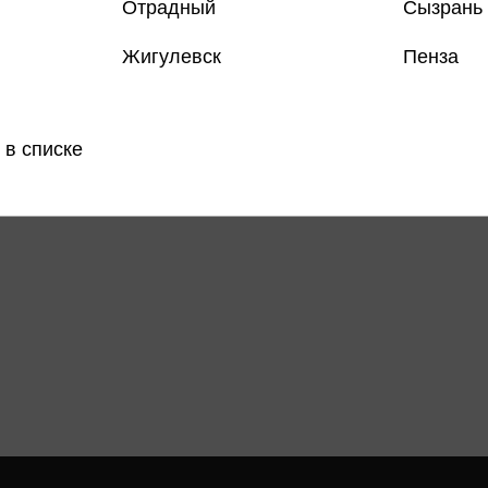
Отрадный
Сызрань
Жигулевск
Пенза
Все товар
Поделить
 в списке