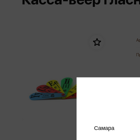
Дом. Быт. Досуг. Эзотеризм
Бестселл
Калькуляторы
Для мальчиков
Литература для детей
Новинки
Канцтовары прочие
Спортивная фо
Популярная психология
Популярн
Обложки, архивы
Чулочно-носочн
Религия
Офисные принадлежности
А
Техника. Медицина
Папки
Учебная литература
П
Пишущие принадлежности
Художественная литература
Сумки, рюкзаки, портфели, пеналы
Уни
Экономика. Право
Счетный материал
пре
Творчество, хобби
Мет
Чертежные принадлежности
Самара