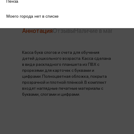
Пенза
Моего города нет в списке
Аннотация
Отзывы
Наличие в магазинах
Касса букв слогов и счета для обучения
детей дошкольного возраста. Касса сделана
в виде раскладного планшета из ПВХ с
прорезями для карточек с буквами и
цифрами. Полноцветная обложка, покрыта
прозрачной и плотной плёнкой. В комплект
входят наглядные печатные материалы с
буквами, слогами и цифрами.