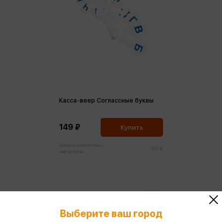
Касса-веер Соглассные буквы
149 ₽
Купить
Цена в розничных
157 ₽
магазинах:
Выберите ваш город