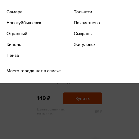
Самара
Тольятти
Новокуйбышевск
Похвистнево
Отрадный
Сызрань
Кинель
Жигулевск
Пенза
Моего города нет в списке
Касса-веер Цифры 1-20
149 ₽
Купить
Цена в розничных
157 ₽
магазинах: