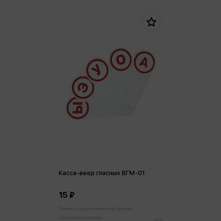
Касса-веер гласных ВГМ-01
15 ₽
Только в розничных магазинах
Цена в розничных
15 ₽