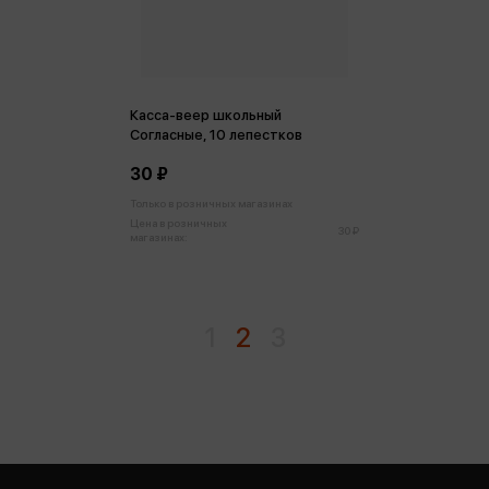
Касса-веер школьный
Согласные, 10 лепестков
30 ₽
Только в розничных магазинах
Цена в розничных
30 ₽
магазинах:
1
2
3