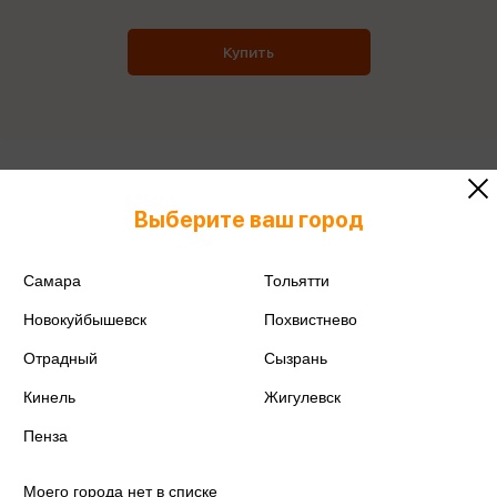
Купить
Все товары производителя
Выберите ваш город
Поделиться
Самара
Тольятти
Новокуйбышевск
Похвистнево
Отрадный
Сызрань
Артикул
140963
Кинель
Жигулевск
Производитель
GALANT
Пенза
Моего города нет в списке