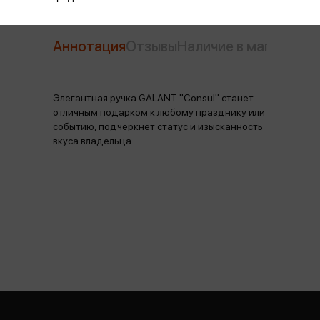
Аннотация
Отзывы
Наличие в магазинах
Элегантная ручка GALANT "Consul" станет
отличным подарком к любому празднику или
событию, подчеркнет статус и изысканность
вкуса владельца.