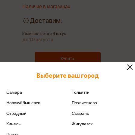
Наличие в магазинах
Доставим:
Количество: до 4 штук
до 10 августа
Купить
Выберите ваш город
Самара
Тольятти
Все товары производителя
Новокуйбышевск
Похвистнево
Поделиться
Отрадный
Сызрань
Кинель
Жигулевск
Пенза