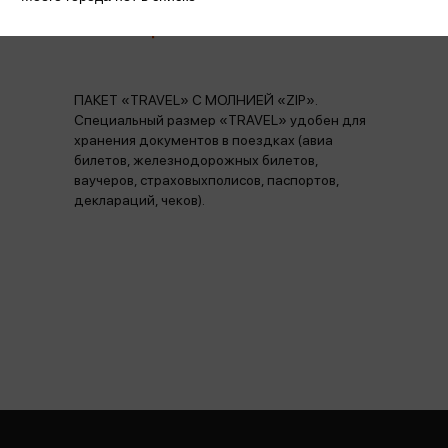
Аннотация
Отзывы
Наличие в магазинах
ПАКЕТ «TRAVEL» С МОЛНИЕЙ «ZIP».
Специальный размер «TRAVEL» удобен для
хранения документов в поездках (авиа
билетов, железнодорожных билетов,
ваучеров, страховыхполисов, паспортов,
деклараций, чеков).