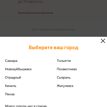
до 10 августа
Только в розничных магазинах
Все товары производителя
Поделиться
Выберите ваш город
Самара
Тольятти
Новокуйбышевск
Похвистнево
Артикул
4563EK
Отрадный
Сызрань
Производитель
ErichKrause
Кинель
Жигулевск
Пенза
Моего города нет в списке