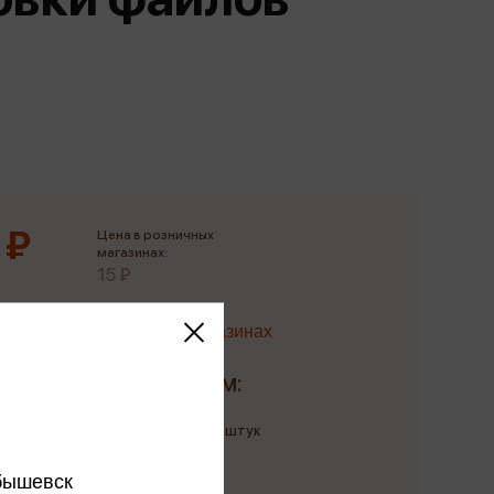
Сувениры
Фототовары
 ₽
Цена в розничных
магазинах:
15 ₽
Наличие в магазинах
Доставим:
Количество: до 11 штук
до 11 августа
бышевск