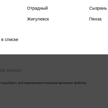
Отрадный
Сызрань
Только
Жигулевск
Пенза
Все товар
 в списке
Поделить
магазинах
 подойдет для маркировки корешка архивных файлов,