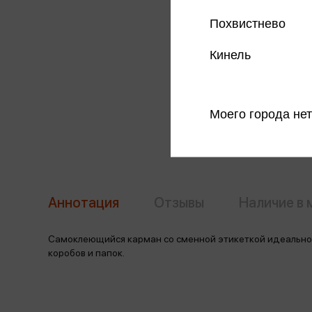
Похвистнево
Кинель
Моего города нет
Аннотация
Отзывы
Наличие в 
Самоклеющийся карман со сменной этикеткой идеально
коробов и папок.