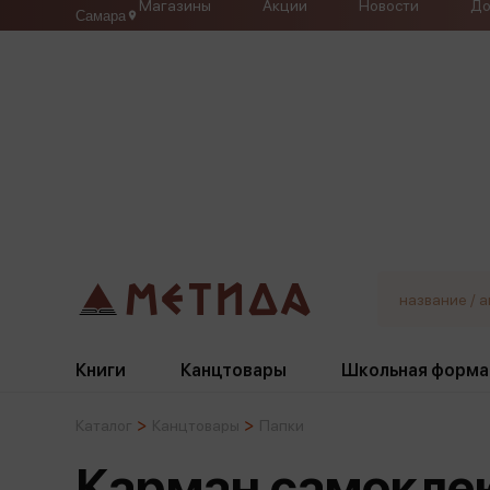
Магазины
Акции
Новости
До
Самара
Книги
Канцтовары
Школьная форма
Каталог
Канцтовары
Папки
Жанры
Подбор
Бумажная продукция
Галстуки, банты
Карман самокле
Глобусы
Для девочек