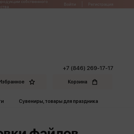
продукции собственного
Войти
Регистрация
ства
+7 (846) 269-17-17
Избранное
Корзина
ти
Сувениры, товары для праздника
ти
Открытки. Грамоты
овки файлов
Пакеты