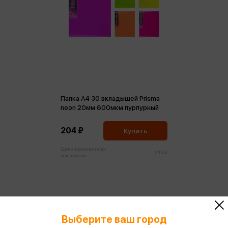
Папка А4 30 вкладышей Prisma
neon 20мм 600мкм пурпурный
204 ₽
Купить
Цена в розничных
215 ₽
магазинах:
Выберите ваш город