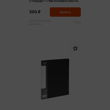
Стандарт 17мм 600мкм пластик
синяя
300 ₽
Купить
Цена в розничных
316 ₽
магазинах: