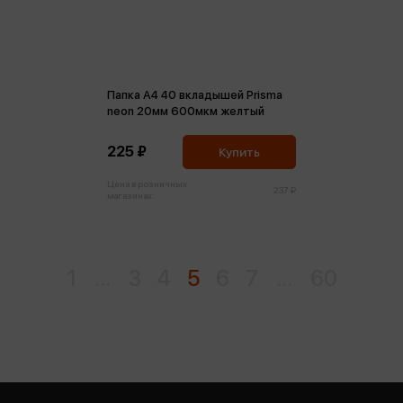
Папка А4 40 вкладышей Prisma
neon 20мм 600мкм желтый
225 ₽
Купить
Цена в розничных
237 ₽
магазинах:
1
...
3
4
5
6
7
...
60