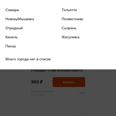
Самара
Тольятти
Новокуйбышевск
Похвистнево
Отрадный
Сызрань
Кинель
Жигулевск
Пенза
Моего города нет в списке
Папка А4 30 вкладышей
Стандарт 17мм 600мкм пластик
зеленая
300 ₽
Купить
Цена в розничных
316 ₽
магазинах: