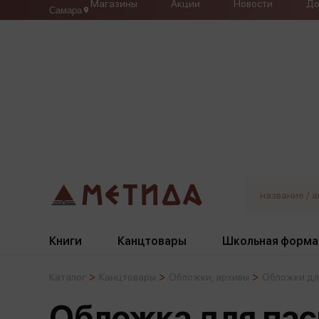
Магазины
Акции
Новости
До
Самара
Книги
Канцтовары
Школьная форма
Каталог
Канцтовары
Обложки, архивы
Обложки дл
Жанры
Подбор
Бумажная продукция
Галстуки, банты
Обложка для пас
Глобусы
Для девочек