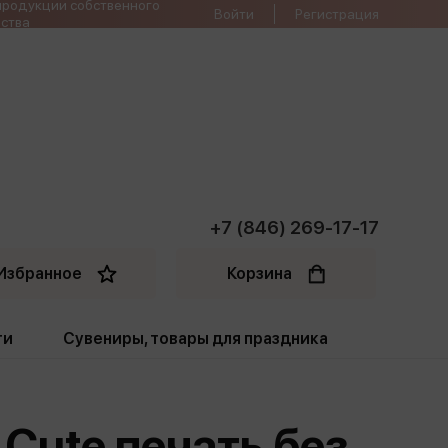
продукции собственного
Войти
Регистрация
ства
+7 (846) 269-17-17
Избранное
Корзина
ти
Сувениры, товары для праздника
ти
Открытки. Грамоты
Cute печать без
Пакеты