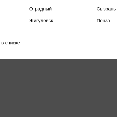
Отрадный
Сызрань
Только
Жигулевск
Пенза
Все товар
 в списке
Поделить