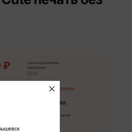
Сувениры
Фототовары
 ₽
Цена в розничных
магазинах:
50 ₽
Наличие в магазинах
Доставим:
Количество: до 3 штук
до 11 августа
бышевск