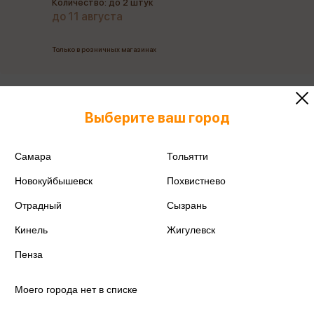
Количество: до 2 штук
до 11 августа
Только в розничных магазинах
Все товары производителя
Выберите ваш город
Поделиться
Самара
Тольятти
Новокуйбышевск
Похвистнево
Отрадный
Сызрань
Артикул
211680
Кинель
Жигулевск
Производитель
Кокос
Пенза
Моего города нет в списке