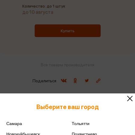
Количество: до 1 штук
до 10 августа
Купить
Все товары производителя
Поделиться
Выберите ваш город
Артикул
320581
Самара
Тольятти
Производитель
Спейс
Новокуйбышевск
Похвистнево