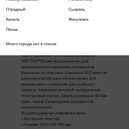
Отрадный
Сызрань
Кинель
Жигулевск
Пенза
Аннотация
Отзывы
Наличие в магазинах
Моего города нет в списке
Короб архивный OfficeSpace размером
330*245*80 мм предназначен для
краткосрочного хранения документов.
Выполнен из пластика толщиной 800 мкм. На
корешке короба расположен ярлык для
маркировки и отверстие для удобного
захвата. Закрывается короб на надежный
пластиковый язычок. Ширина корешка: 80 мм.
Цвет: синий. Размещение документов:
горизонтальное.
Индивидуальная упаковка в пакет.
• Материал: пластик;
• Размер: 330*245*80 мм;