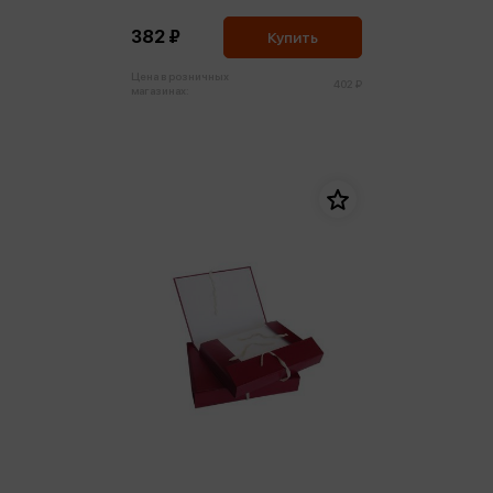
клапан МГК
382 ₽
Купить
Цена в розничных
402 ₽
магазинах: