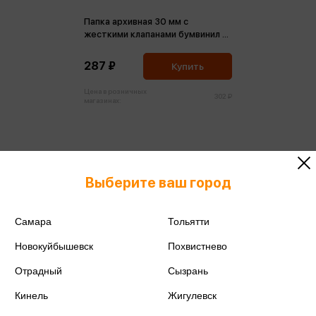
Папка архивная 30 мм с
жесткими клапанами бумвинил с
4 завязками (158541)
287 ₽
Купить
Цена в розничных
302 ₽
магазинах:
Выберите ваш город
Самара
Тольятти
Новокуйбышевск
Похвистнево
Отрадный
Сызрань
Кинель
Жигулевск