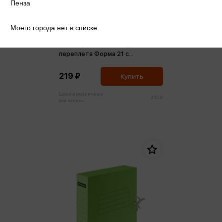
Пенза
Моего города нет в списке
Папка архивная 40мм для
переплета Форма 21 с
гребешками Бурая, 4 отверстия,
завязки
219 ₽
Купить
Цена в розничных
230 ₽
магазинах: