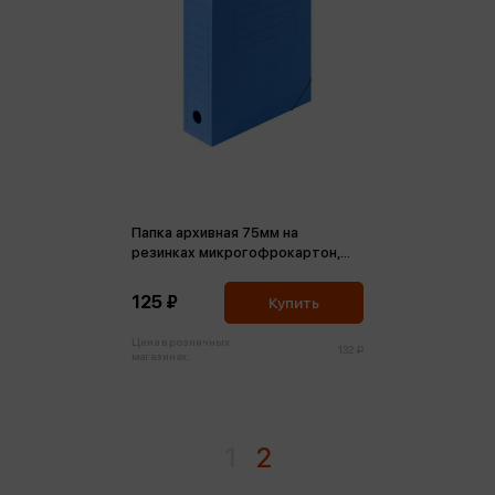
Папка архивная 75мм на
резинках микрогофрокартон,
синий, до 700л
125 ₽
Купить
Цена в розничных
132 ₽
магазинах:
1
2