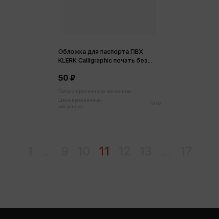
Обложка для паспорта ПВХ
KLERK Calligraphic печать без
уголков
50 ₽
Только в розничных магазинах
Цена в розничных
50 ₽
магазинах:
1
...
9
10
11
12
13
...
17