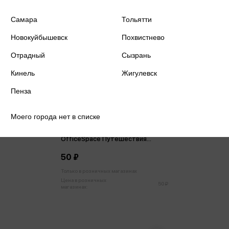
Самара
Тольятти
Новокуйбышевск
Похвистнево
Отрадный
Сызрань
Кинель
Жигулевск
Пенза
Моего города нет в списке
Обложка для паспорта
ОfficeSpace Путешествия
ассорти
50 ₽
Только в розничных магазинах
Цена в розничных
50 ₽
магазинах: