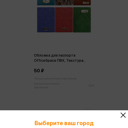
Обложка для паспорта
ОfficeSpace ПВХ, Текстура
ассорти
50 ₽
Только в розничных магазинах
Цена в розничных
50 ₽
магазинах:
Выберите ваш город