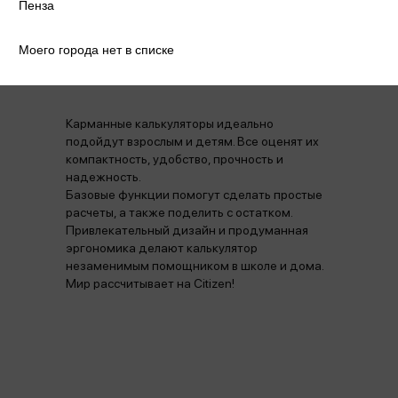
Пенза
Моего города нет в списке
Аннотация
Отзывы
Наличие в магазинах
Карманные калькуляторы идеально
подойдут взрослым и детям. Все оценят их
компактность, удобство, прочность и
надежность.
Базовые функции помогут сделать простые
расчеты, а также поделить с остатком.
Привлекательный дизайн и продуманная
эргономика делают калькулятор
незаменимым помощником в школе и дома.
Мир рассчитывает на Citizen!