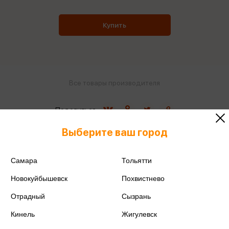
Купить
Все товары производителя
Поделиться
Выберите ваш город
Самара
Тольятти
Артикул
FC-100NPKCFS
Новокуйбышевск
Похвистнево
Производитель
CITIZEN
Отрадный
Сызрань
Кинель
Жигулевск