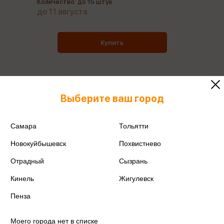
Количество: до 15 штук
до 11 августа
Купить
Выберите ваш город
Все товары производителя
Поделиться
Самара
Тольятти
Новокуйбышевск
Похвистнево
Отрадный
Сызрань
Кинель
Жигулевск
Артикул
83405
Пенза
Производитель
ЦентрумЛенд
Моего города нет в списке