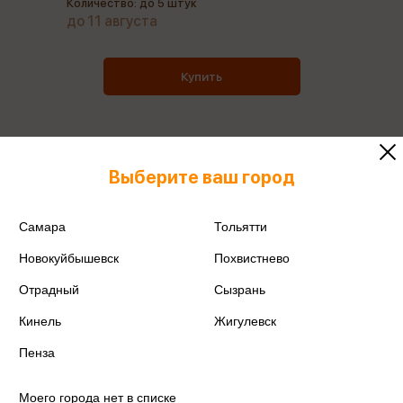
Количество: до 5 штук
до 11 августа
Купить
Выберите ваш город
Все товары производителя
Поделиться
Самара
Тольятти
Новокуйбышевск
Похвистнево
Отрадный
Сызрань
Кинель
Жигулевск
Артикул
CS-2292
Пенза
Производитель
COMIX
Моего города нет в списке