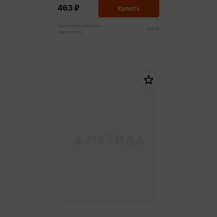
148*93*26 мятный
463 ₽
Купить
Цена в розничных
487 ₽
магазинах: