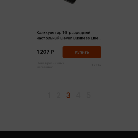
Калькулятор 16-разрядный
настольный Eleven Business Line
CDB1601-BK двойное питание
155*205*35мм
1 207 ₽
Купить
Цена в розничных
1 271 ₽
магазинах:
1
2
3
4
5