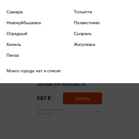
Самара
Тольятти
Новокуйбышевск
Похвистнево
Отрадный
Сызрань
Кинель
Жигулевск
Пенза
Моего города нет в списке
Калькулятор 12-разрядный
научный 240 функций, 2х
строчный дисплей 160*87*25
587 ₽
Купить
Цена в розничных
618 ₽
магазинах: