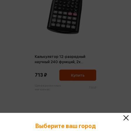
Калькулятор 12-разрядный
научный 240 функций, 2х
строчный дисплей 160*80*15
713 ₽
Купить
Цена в розничных
750 ₽
магазинах:
Выберите ваш город