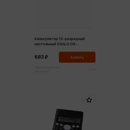
Калькулятор 12-разрядный
настольный OSALO OS-
6M/231414 двойное питание
150*124*45 белый
683 ₽
Купить
Цена в розничных
719 ₽
магазинах: