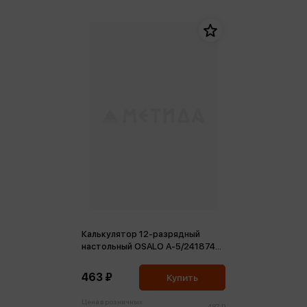
Калькулятор 12-разрядный
настольный OSALO A-5/241874
питание от батарейки
148*93*26 розовый
463 ₽
Купить
Цена в розничных
487 ₽