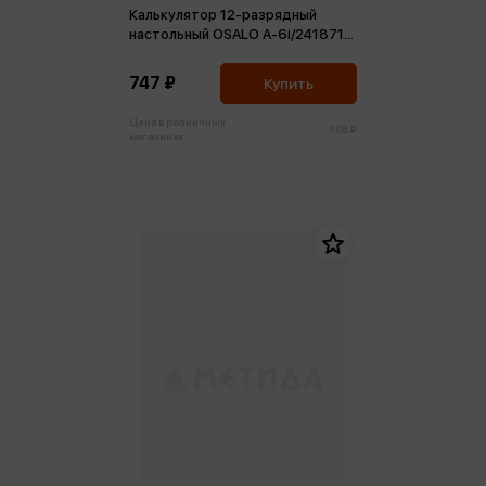
Калькулятор 12-разрядный
настольный OSALO A-6i/241871
питание от батарейки
152*131*35 белый
747 ₽
Купить
Цена в розничных
786 ₽
магазинах: