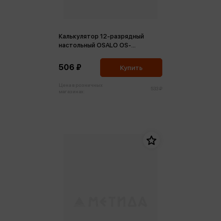
Калькулятор 12-разрядный
настольный OSALO OS-
12T/241877 двойное питание
135*98*23 розовый
506 ₽
Купить
Цена в розничных
533 ₽
магазинах: