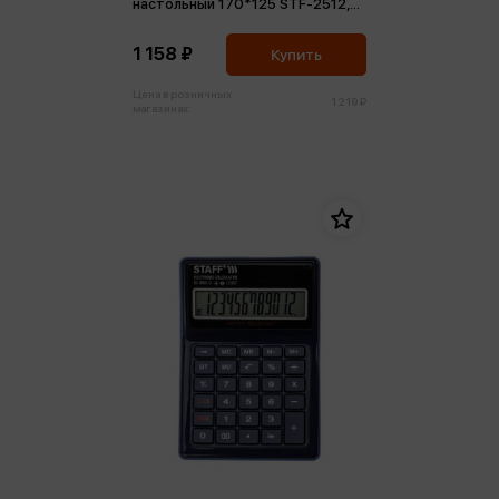
настольный 170*125 STF-2512,
двойное питание
1 158 ₽
Купить
Цена в розничных
1 219 ₽
магазинах: