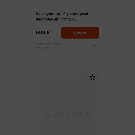
Калькулятор 12-разрядный
настольный 171*120
водонепроницаемый PLUS DC-
3000-12 дв.питание
599 ₽
Купить
Цена в розничных
599 ₽
магазинах: