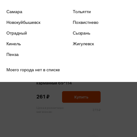
Самара
Тольятти
Новокуйбышевск
Похвистнево
Отрадный
Сызрань
Кинель
Жигулевск
Пенза
Моего города нет в списке
Калькулятор 12-разрядный
карманный 69*114
261 ₽
Купить
Цена в розничных
275 ₽
магазинах: