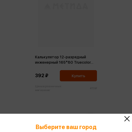
Калькулятор 12-разрядный
инженерный 165*80 Truecolor
двустрочный, белый
392 ₽
Купить
Цена в розничных
413 ₽
магазинах:
Выберите ваш город