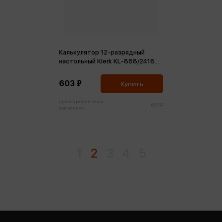
Калькулятор 12-разрядный
настольный Klerk KL-888/241802
двойное питание 203*158*31мм
черный
603 ₽
Купить
Цена в розничных
635 ₽
магазинах:
1
2
3
4
5