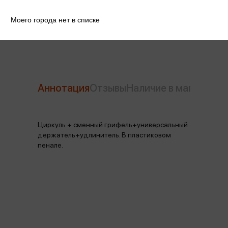
Моего города нет в списке
Производитель
Berlingo
Аннотация
Отзывы
Наличие в магазинах
Циркуль + сменный грифель+универсальный
держатель+удлинитель. В пластиковом
пенале.