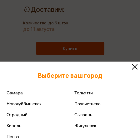
Доставим:
Количество: до 5 штук
до 11 августа
Купить
Выберите ваш город
Все товары производителя
Самара
Тольятти
Поделиться
Новокуйбышевск
Похвистнево
Отрадный
Сызрань
Кинель
Жигулевск
Пенза
Артикул
DS_00404