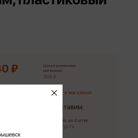
Сувениры
Фототовары
0 ₽
Цена в розничных
магазинах:
358 ₽
Наличие в магазинах
Доставим:
Количество: до 2 штук
до 11 августа
бышевск