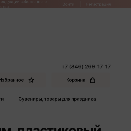
продукции собственного
Войти
Регистрация
ства
+7 (846) 269-17-17
Избранное
Корзина
ти
Сувениры, товары для праздника
ти
Открытки. Грамоты
мм, пластиковый
Пакеты