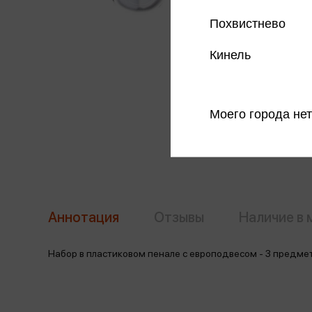
Похвистнево
Кинель
Моего города нет
Аннотация
Отзывы
Наличие в 
Набор в пластиковом пенале с европодвесом - 3 предмета