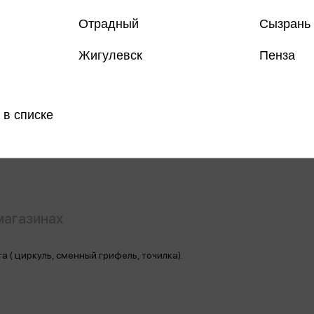
Отрадный
Сызрань
Жигулевск
Пенза
Все товар
 в списке
Поделить
магазинах
 ( циркуль, сменный грифель, точилка).