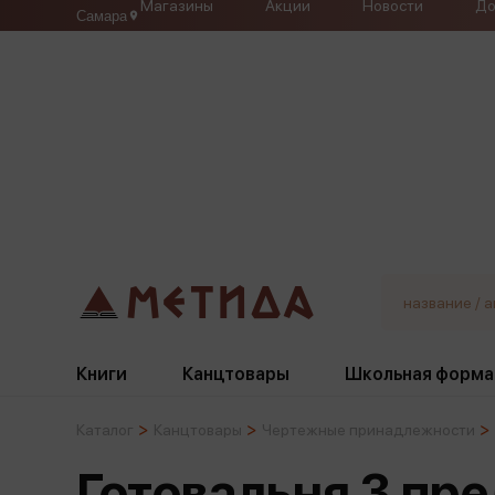
Магазины
Акции
Новости
До
Самара
Книги
Канцтовары
Школьная форма
Каталог
Канцтовары
Чертежные принадлежности
Жанры
Подбор
Бумажная продукция
Галстуки, банты
Готовальня 3 пр
Глобусы
Для девочек