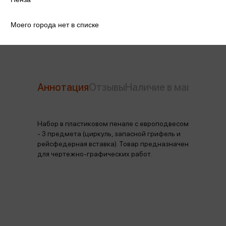
Производитель
Спейс
Моего города нет в списке
Аннотация
Отзывы
Наличие в магазинах
Набор в пластиковом пенале с европодвесом
- 3 предмета (циркуль, запасной грифель и
рейсфедерная вставка). Товар предназначен
для чертежно-графических работ.