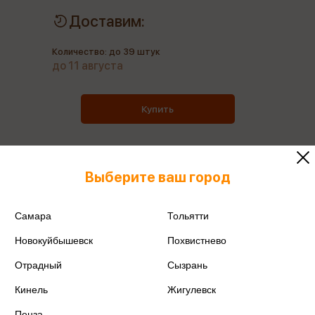
Доставим:
Количество: до 39 штук
до 11 августа
Купить
Выберите ваш город
Все товары производителя
Самара
Тольятти
Поделиться
Новокуйбышевск
Похвистнево
Отрадный
Сызрань
Кинель
Жигулевск
Артикул
227863
Пенза