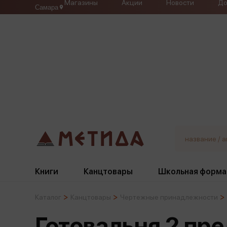
Магазины
Акции
Новости
До
Самара
Книги
Канцтовары
Школьная форма
Каталог
Канцтовары
Чертежные принадлежности
Жанры
Подбор
Бумажная продукция
Галстуки, банты
Готовальня 2 пр
Глобусы
Для девочек