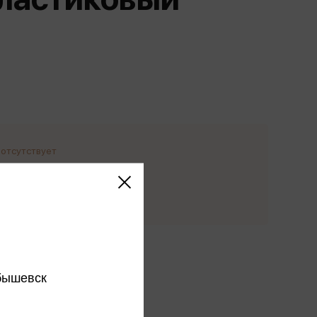
Сувениры
Фототовары
 отсутствует
едомить о
ступлении
ы производителя
бышевск
ся