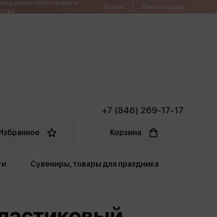
продукции собственного
Войти
Регистрация
ства
+7 (846) 269-17-17
Избранное
Корзина
ти
Сувениры, товары для праздника
ти
Открытки. Грамоты
пластиковый
Пакеты