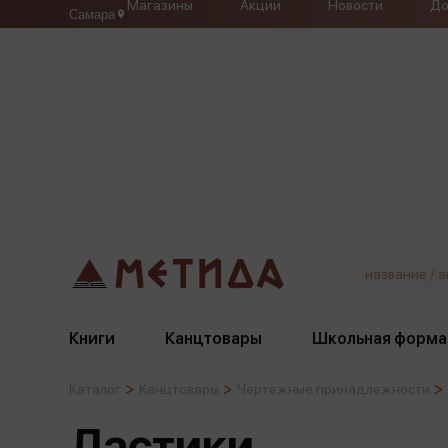
Магазины
Акции
Новости
До
Самара
Книги
Канцтовары
Школьная форма
Каталог
Канцтовары
Чертежные принадлежности
Жанры
Подбор
Бумажная продукция
Галстуки, банты
Ластики
Глобусы
Для девочек