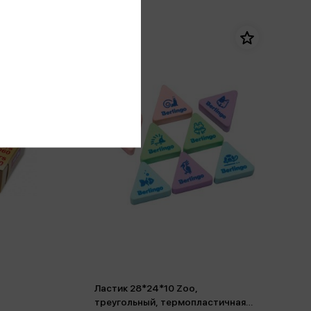
Ластик 28*24*10 Zoo,
треугольный, термопластичная