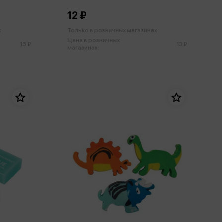
резина
12 ₽
х
Только в розничных магазинах
Цена в розничных
15 ₽
13 ₽
магазинах: