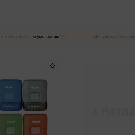
еры
Эксмо
Игрушки для малышей
Питер
рма
Мальчики
ое
АСТ
ые изделия
Настольные и развивающие игры
Азбука
Спорт и активный отдых
ртировать по:
По умолчанию
Показывать на стра
Росмэн
Творчество
кальное
дложение от
иды