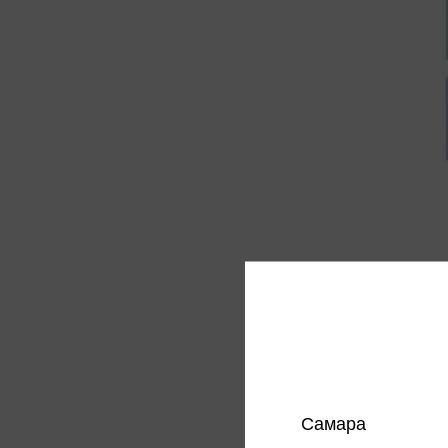
Ластик
прямо
резина
15 ₽
Только 
Цена в
магазин
Самара