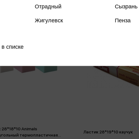
Отрадный
Сызрань
Жигулевск
Пенза
 в списке
 28*18*10 Animals
Ластик 28*19*10 каучук
угольный термопластичная