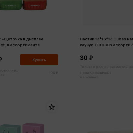
к +щеточка в дисплее
Ластик 13*13*13 Cubes н
ct, в ассортименте
каучук TOCHAIN ассорти 
30 ₽
₽
Купить
Только в розничных магазина
 розничных
100 ₽
Цена в розничных
ах:
магазинах: