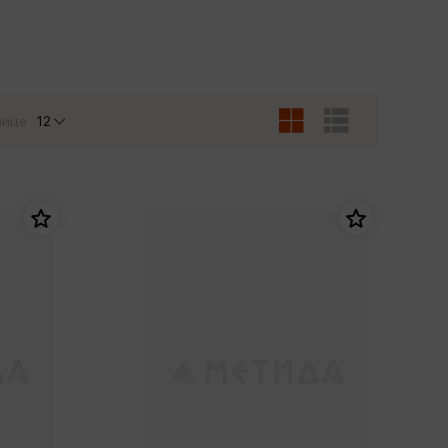
Сувениры
Фототовары
нице
12