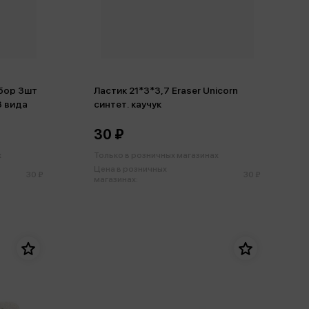
абор 3шт
Ластик 21*3*3,7 Eraser Unicorn
3 вида
синтет. каучук
30 ₽
х
Только в розничных магазинах
Цена в розничных
30 ₽
30 ₽
магазинах: