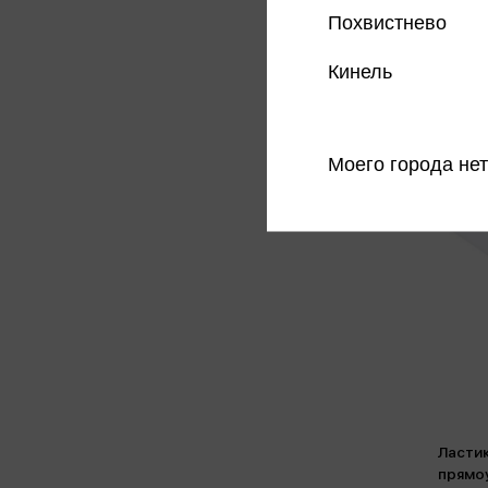
Похвистнево
Кинель
Моего города нет
Ластик
прямо