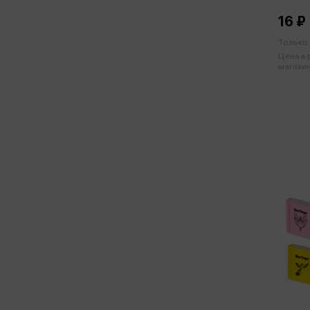
резин
16 ₽
Только 
Цена в
магазин