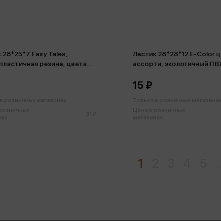
 28*25*7 Fairy Tales,
Ластик 28*28*12 E-Color 
ластичная резина, цвета
ассорти, экологичный ПВ
ти
15 ₽
в розничных магазинах
Только в розничных магазина
 розничных
Цена в розничных
31 ₽
ах:
магазинах:
1
2
3
4
5
.