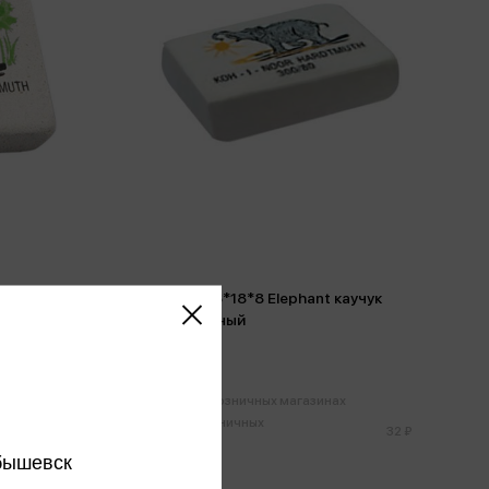
t 300/80
Ластик 26*18*8 Elephant каучук
натуральный
30 ₽
х
Только в розничных магазинах
Цена в розничных
15 ₽
32 ₽
магазинах:
бышевск