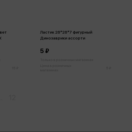
цвет
Ластик 28*28*7 фигурный
Х
Динозаврики ассорти
5 ₽
х
Только в розничных магазинах
Цена в розничных
15 ₽
5 ₽
магазинах:
..
12