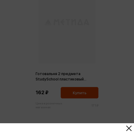
Готовальня 2 предмета
StudySchool пластиковый
футляр черный
162 ₽
Купить
Цена в розничных
171 ₽
магазинах: