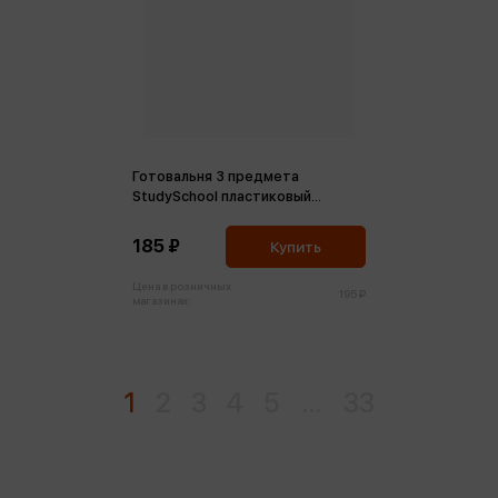
Готовальня 3 предмета
StudySchool пластиковый
футляр ассорти 4 вида
185 ₽
Купить
Цена в розничных
195 ₽
магазинах:
1
2
3
4
5
...
33