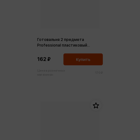
Готовальня 2 предмета
Professional пластиковый
футляр
162 ₽
Купить
Цена в розничных
170 ₽
магазинах: