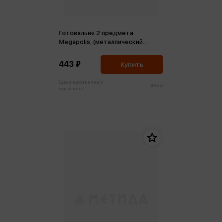
Готовальня 2 предмета
Megapolis, (металлический
циркуль и сменные грифели)
443 ₽
Купить
Цена в розничных
466 ₽
магазинах: