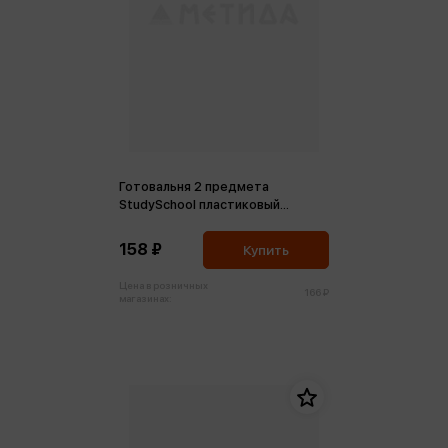
Готовальня 2 предмета
StudySchool пластиковый
футляр розовый
158 ₽
Купить
Цена в розничных
166 ₽
магазинах: