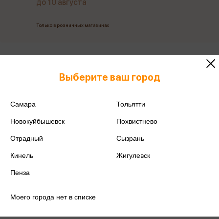
до 10 августа
Только в розничных магазинах
Все товары производителя
Выберите ваш город
Поделиться
Самара
Тольятти
Новокуйбышевск
Похвистнево
Отрадный
Сызрань
Артикул
ТН16254
Кинель
Жигулевск
Производитель
Эксмо-канц
Пенза
Моего города нет в списке