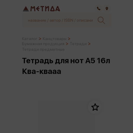
Самара
Каталог
Канцтовары
Бумажная продукция
Тетради
Тетради предметные
Тетрадь для нот А5 16л
Ква-квааа