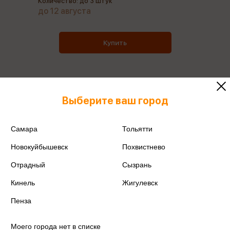
Количество: до 3 штук
до 12 августа
Купить
Выберите ваш город
Все товары производителя
Поделиться
Самара
Тольятти
Новокуйбышевск
Похвистнево
Отрадный
Сызрань
Кинель
Жигулевск
Артикул
ТНФ24230
Пенза
Производитель
Эксмо-канц
Моего города нет в списке