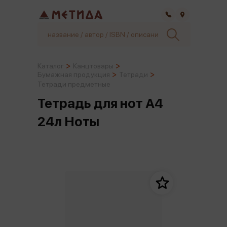
Самара
Каталог
Канцтовары
Бумажная продукция
Тетради
Тетради предметные
Тетрадь для нот А4
24л Ноты