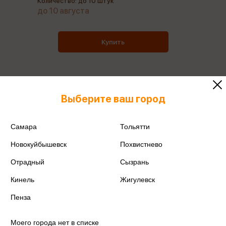
Количество: до 10 штук
до 10 августа
Купить
Выберите ваш город
Все товары производителя
Поделиться
Самара
Тольятти
Новокуйбышевск
Похвистнево
Отрадный
Сызрань
Кинель
Жигулевск
Артикул
ТНФ24226
Пенза
Производитель
Эксмо-канц
Моего города нет в списке