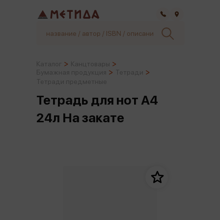
Самара
Каталог
Канцтовары
Бумажная продукция
Тетради
Тетради предметные
Тетрадь для нот А4
24л На закате