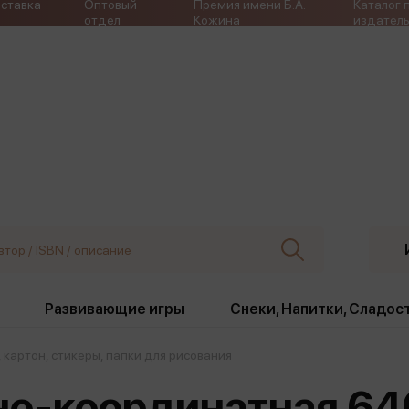
ставка
Оптовый
Премия имени Б.А.
Каталог 
отдел
Кожина
издатель
Развивающие игры
Снеки, Напитки, Сладос
 картон, стикеры, папки для рисования
ки
Издательства
, жабо, ремни
Девочки
Снеки, Напитки, Сладос
но-координатная 64
Игрушки антистресс