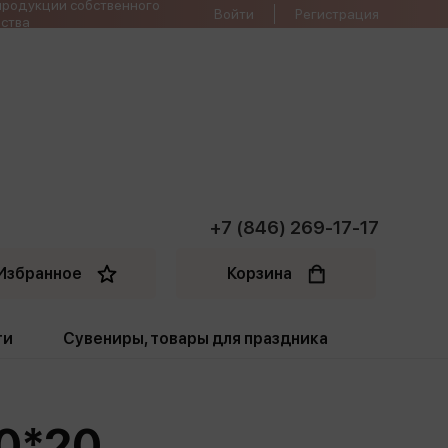
продукции собственного
Войти
Регистрация
ства
+7 (846) 269-17-17
Избранное
Корзина
ти
Сувениры, товары для праздника
ти
Открытки. Грамоты
0*20
Пакеты