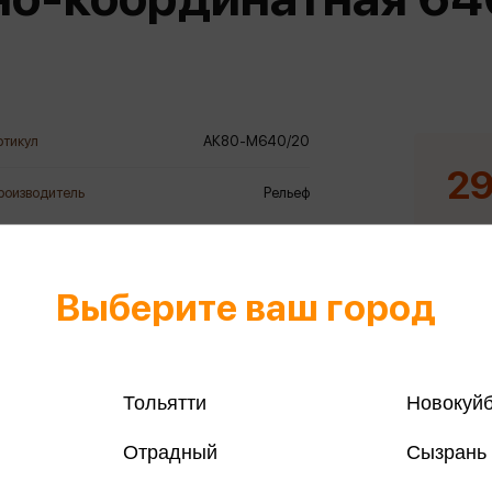
еры
Эксмо
Игрушки для малышей
Питер
рма
Мальчики
ое
АСТ
ые изделия
Настольные и развивающие игры
Азбука
Спорт и активный отдых
ртикул
АК80-М640/20
Росмэн
Творчество
29
роизводитель
Рельеф
кальное
дложение от
Выберите ваш город
иды
Тольятти
Новокуй
Отрадный
Сызрань
Все товар