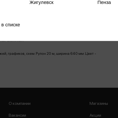
Жигулевск
Пенза
Поделить
 в списке
магазинах
й, графиков, схем. Рулон 20 м, ширина 640 мм. Цвет -
О компании
Магазины
Вакансии
Акции