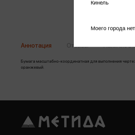
Кинель
Моего города нет
Аннотация
Отзывы
Наличие в 
Бумага масштабно-координатная для выполнения чертеже
оранжевый.