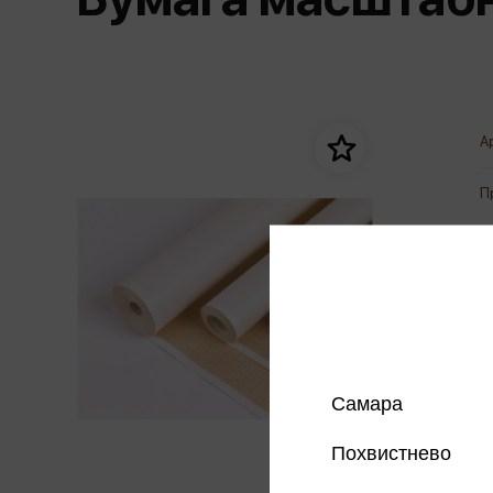
Дом. Быт. Досуг. Эзотеризм
Бестселл
Калькуляторы
Для мальчиков
Литература для детей
Новинки
Канцтовары прочие
Спортивная фо
Популярная психология
Популярн
Обложки, архивы
Чулочно-носочн
Религия
Офисные принадлежности
А
Техника. Медицина
Папки
Учебная литература
П
Пишущие принадлежности
Художественная литература
Сумки, рюкзаки, портфели, пеналы
Уни
Экономика. Право
Счетный материал
пре
Творчество, хобби
Мет
Чертежные принадлежности
Самара
Похвистнево