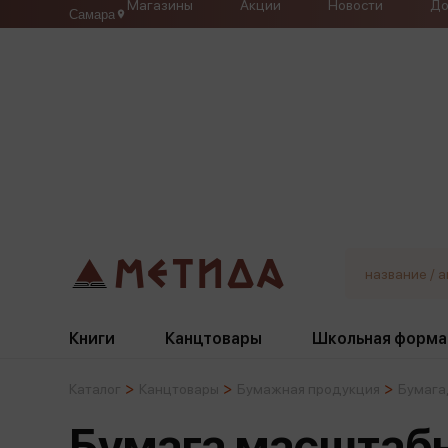
Магазины
Акции
Новости
До
Самара
Книги
Канцтовары
Школьная форма
Каталог
Канцтовары
Бумажная продукция
Бумага,
Жанры
Подбор
Бумажная продукция
Галстуки, банты
Бумага масштаб
Глобусы
Для девочек