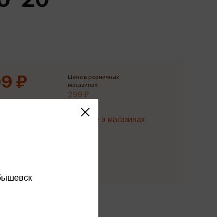
Сувениры
Фототовары
9 ₽
Цена в розничных
магазинах:
299 ₽
Наличие в магазинах
Купить
бышевск
ы производителя