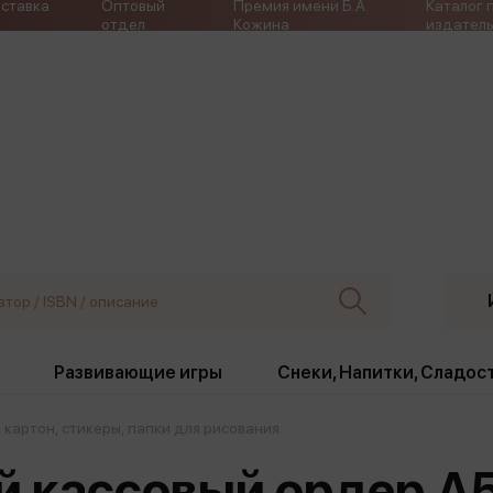
ставка
Оптовый
Премия имени Б.А.
Каталог 
отдел
Кожина
издатель
Развивающие игры
Снеки, Напитки, Сладос
 картон, стикеры, папки для рисования
ки
Издательства
, жабо, ремни
Девочки
Снеки, Напитки, Сладос
 кассовый ордер А
Игрушки антистресс