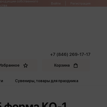
продукции собственного
Войти
Регистрация
ства
+7 (846) 269-17-17
Избранное
Корзина
ти
Сувениры, товары для праздника
ти
Открытки. Грамоты
5 форма КО-1
Пакеты