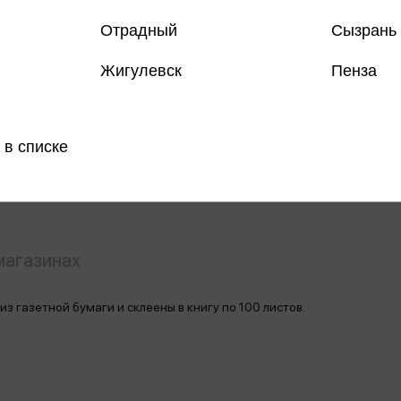
Отрадный
Сызрань
Только
Жигулевск
Пенза
Все товар
 в списке
Поделить
магазинах
з газетной бумаги и склеены в книгу по 100 листов.