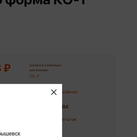
Сувениры
Фототовары
 ₽
Цена в розничных
магазинах:
66 ₽
Наличие в магазинах
Доставим:
Количество: до 60 штук
до 10 августа
бышевск