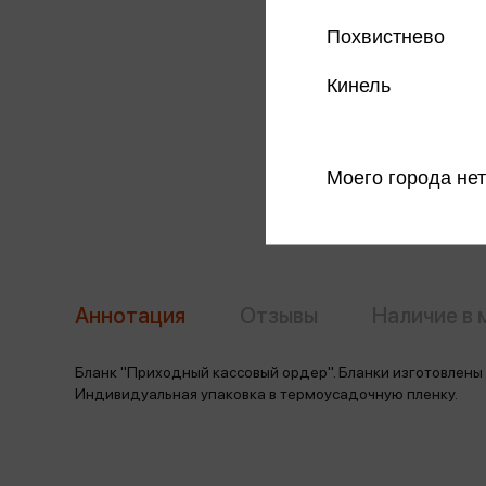
Похвистнево
Кинель
Моего города нет
Аннотация
Отзывы
Наличие в 
Бланк "Приходный кассовый ордер". Бланки изготовлены и
Индивидуальная упаковка в термоусадочную пленку.