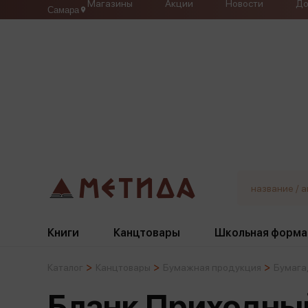
Магазины
Акции
Новости
До
Самара
Книги
Канцтовары
Школьная форма
Каталог
Канцтовары
Бумажная продукция
Бумага,
Жанры
Подбор
Бумажная продукция
Галстуки, банты
Бланк Приходный
Глобусы
Для девочек