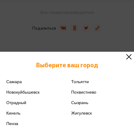
Все товары производителя
Поделиться
Выберите ваш город
Артикул
50C01G720W
Производитель
ГАММА
Самара
Тольятти
Новокуйбышевск
Похвистнево
Отрадный
Сызрань
Кинель
Жигулевск
Аннотация
Отзывы
Пенза