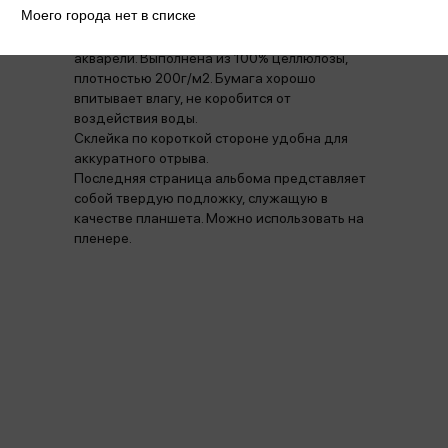
Моего города нет в списке
В альбомах Гамма Студия используется
бумага Гознак, идеально подходящая для
акварели. Выполнена из 100% целлюлозы,
плотностью 200г/м2. Бумага хорошо
впитывает влагу, не коробится от
воздействия воды.
Склейка по короткой стороне удобна для
аккуратного отрыва.
Последняя страница альбома представляет
собой твердую подложку, служащую в
качестве планшета. Можно использовать на
пленере.