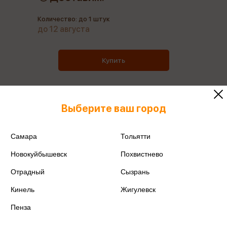
Количество: до 1 штук
до 12 августа
Купить
Выберите ваш город
Все товары производителя
Самара
Тольятти
Поделиться
Новокуйбышевск
Похвистнево
Отрадный
Сызрань
Кинель
Жигулевск
Артикул
65013
Пенза