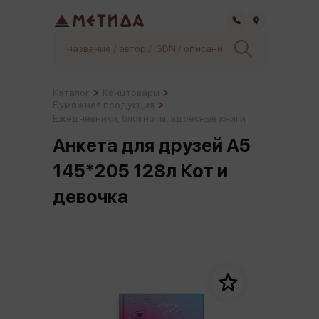
Самара
Каталог
Канцтовары
Бумажная продукция
Ежедневники, блокноты, адресные книги
Анкета для друзей А5
145*205 128л Кот и
девочка