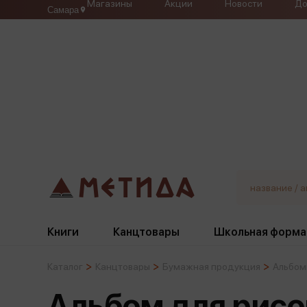
Магазины
Акции
Новости
До
Самара
Книги
Канцтовары
Школьная форма
Каталог
Канцтовары
Бумажная продукция
Альбом
Жанры
Подбор
Бумажная продукция
Галстуки, банты
Альбом для рисо
Глобусы
Для девочек