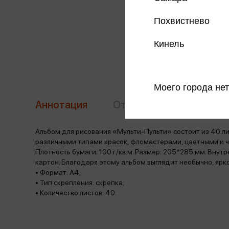
Похвистнево
Кинель
Моего города нет
Аннотация
Отзывы
Наличие в 
Альбом для рисования «Мульти-Пульти» состоит из 40 л
различными типами красок, фломастерами, цветными и 
Плотность бумаги: 100 г/кв.м. Размер: 205*285 мм. Внут
картон. Благодаря этому альбом выглядит необычно, ярко
• Формат: А4;
• Тип скрепления: скрепка;
• Количество листов: 40.