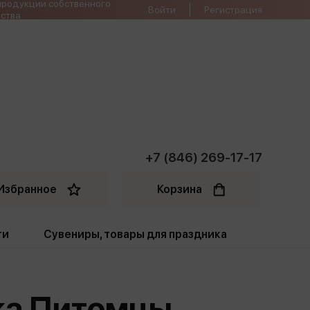
продукции собственного
Войти
Регистрация
ства
+7 (846) 269-17-17
Избранное
Корзина
ти
Сувениры, товары для праздника
ти
Открытки. Грамоты
ка Питомцы,
Пакеты