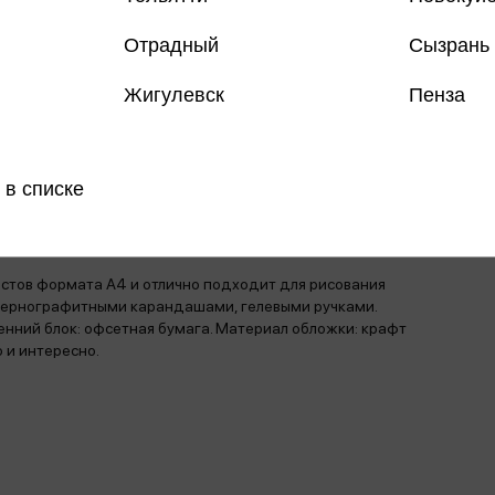
Все товар
Отрадный
Сызрань
Поделить
Жигулевск
Пенза
 в списке
магазинах
истов формата А4 и отлично подходит для рисования
чернографитными карандашами, гелевыми ручками.
ренний блок: офсетная бумага. Материал обложки: крафт
 и интересно.