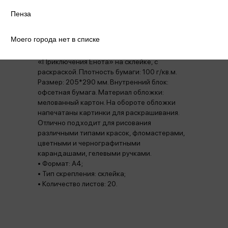
Аннотация
Отзывы
Наличие в магазинах
Пенза
Моего города нет в списке
Альбом для рисования Мульти-Пульти
«Приключения Енота» на склейке, с
раскраской. Плотность бумаги: 100 г/кв.м.
Размер: 205*290 мм. Внутренний блок:
офсетная бумага. Материал обложки:
мелованный картон. На обороте обложки
напечатаны картинки для раскрашивания.
Отлично подходит для рисования
различными типами красок, фломастерами,
цветными и чернографитными
карандашами, гелевыми ручками.
• Формат: А4;
• Тип скрепления: склейка;
• Количество листов: 20.