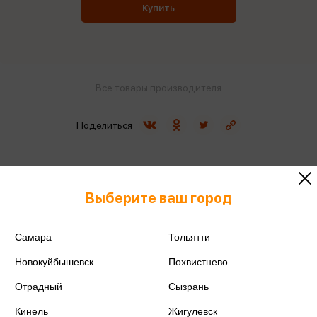
Купить
Все товары производителя
Поделиться
Выберите ваш город
Артикул
А20кл_18038
Самара
Тольятти
Производитель
Мульти-пульти
Новокуйбышевск
Похвистнево
Отрадный
Сызрань
Кинель
Жигулевск