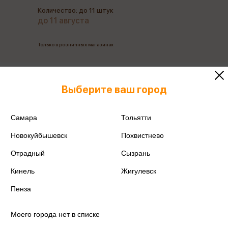
Количество: до 11 штук
до 11 августа
Только в розничных магазинах
Все товары производителя
Выберите ваш город
Поделиться
Самара
Тольятти
Новокуйбышевск
Похвистнево
Отрадный
Сызрань
Артикул
А102538
Кинель
Жигулевск
Пенза
Производитель
Эксмо-канц
Моего города нет в списке