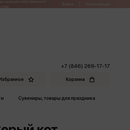
продукции собственного
Войти
Регистрация
ства
+7 (846) 269-17-17
Избранное
Корзина
ти
Сувениры, товары для праздника
ти
Открытки. Грамоты
Серый кот
Пакеты