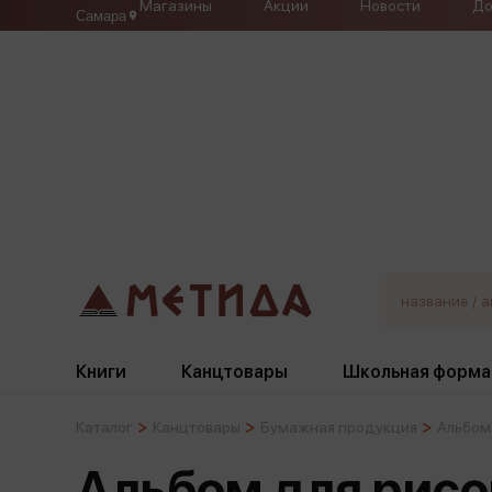
Магазины
Акции
Новости
До
Самара
Книги
Канцтовары
Школьная форма
Каталог
Канцтовары
Бумажная продукция
Альбом
Жанры
Подбор
Бумажная продукция
Галстуки, банты
Альбом для рисо
Глобусы
Для девочек