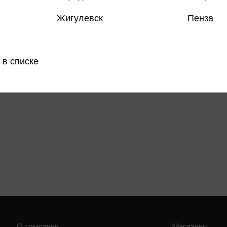
Все товар
Жигулевск
Пенза
Поделить
 в списке
О компании
Магазины