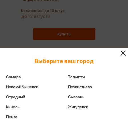
Количество: до 10 штук
до 12 августа
Купить
Выберите ваш город
Все товары производителя
Самара
Тольятти
Поделиться
Новокуйбышевск
Похвистнево
Отрадный
Сызрань
Кинель
Жигулевск
Артикул
АСБ402426
Пенза