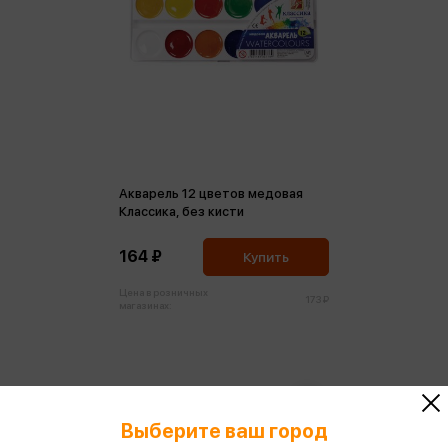
Акварель 12 цветов медовая
Классика, без кисти
164 ₽
Купить
Цена в розничных
173 ₽
магазинах:
Выберите ваш город