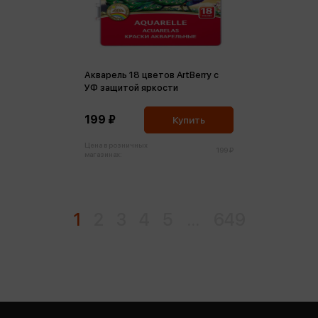
Акварель 18 цветов ArtBerry с
УФ защитой яркости
199 ₽
Купить
Цена в розничных
199 ₽
магазинах:
1
2
3
4
5
...
649