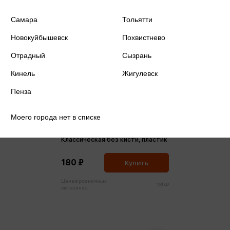
Самара
Тольятти
Новокуйбышевск
Похвистнево
Отрадный
Сызрань
Кинель
Жигулевск
Пенза
Моего города нет в списке
Акварель 12 цветов медовая
Классическая без кисти, пластик
180 ₽
Купить
Цена в розничных
189 ₽
магазинах: