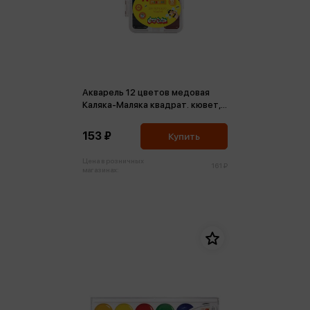
Акварель 12 цветов медовая
Каляка-Маляка квадрат. кювет,
без кист. пласт.уп. европодвес
153 ₽
Купить
Цена в розничных
161 ₽
магазинах: