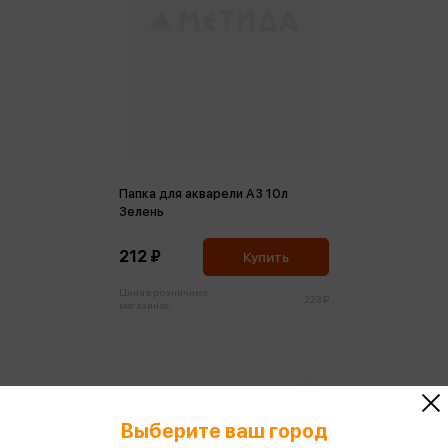
Папка для акварели А3 10л
Зелень
212 ₽
Купить
Цена в розничных
223 ₽
магазинах:
Выберите ваш город