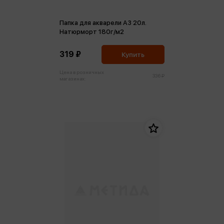
Папка для акварели А3 20л.
Натюрморт 180г/м2
319 ₽
Купить
Цена в розничных
336 ₽
магазинах: