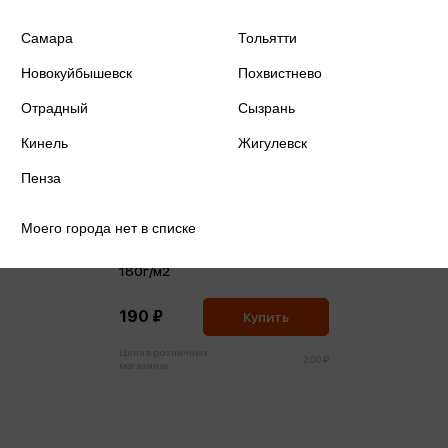
Самара
Тольятти
Новокуйбышевск
Похвистнево
Отрадный
Сызрань
Кинель
Жигулевск
Пенза
Моего города нет в списке
Папка для акварели А3 10л Маки
180г/м2
190 ₽
Купить
Цена в розничных
200 ₽
магазинах: