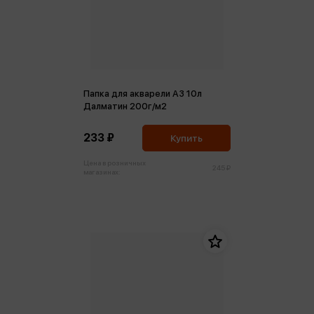
Папка для акварели А3 10л
Далматин 200г/м2
233 ₽
Купить
Цена в розничных
245 ₽
магазинах: