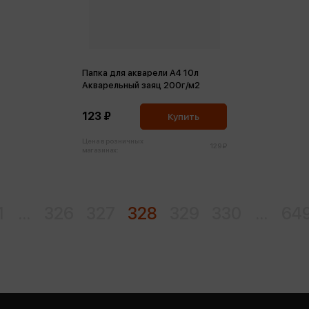
Папка для акварели А4 10л
Акварельный заяц 200г/м2
123 ₽
Купить
Цена в розничных
129 ₽
магазинах:
1
...
326
327
328
329
330
...
64