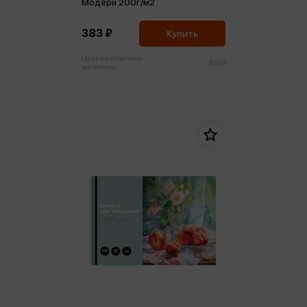
Модерн 200г/м2
383 ₽
Купить
Цена в розничных
403 ₽
магазинах: