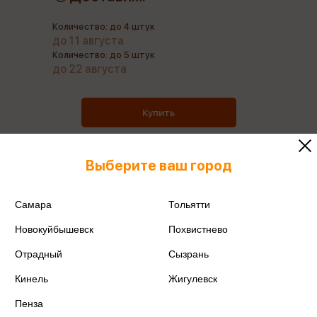
Количество: до 4 штук
до 11 августа
Количество: до 5 штук
до 22 августа
Купить
Выберите ваш город
Все товары производителя
Самара
Тольятти
Новокуйбышевск
Похвистнево
Поделиться
Отрадный
Сызрань
Кинель
Жигулевск
Пенза
Артикул
08732