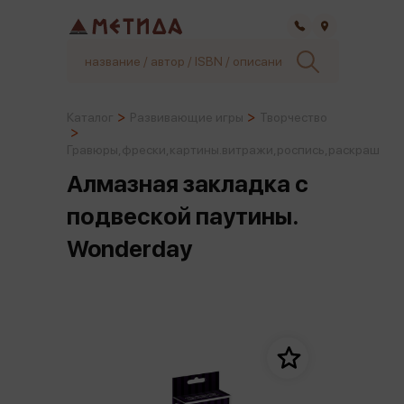
Самара
Каталог
Развивающие игры
Творчество
Гравюры,фрески,картины.витражи,роспись,раскраш
Алмазная закладка c
подвеской паутины.
Wonderday