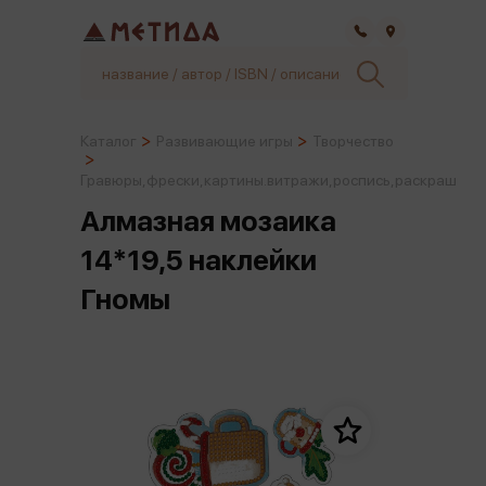
Самара
Каталог
Развивающие игры
Творчество
Гравюры,фрески,картины.витражи,роспись,раскраш
Алмазная мозаика
14*19,5 наклейки
Гномы