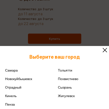
Количество: до 3 штук
до 11 августа
Количество: до 3 штук
до 22 августа
Купить
Выберите ваш город
Все товары производителя
Самара
Тольятти
Новокуйбышевск
Похвистнево
Поделиться
Отрадный
Сызрань
Кинель
Жигулевск
Пенза
Артикул
ALVN-103