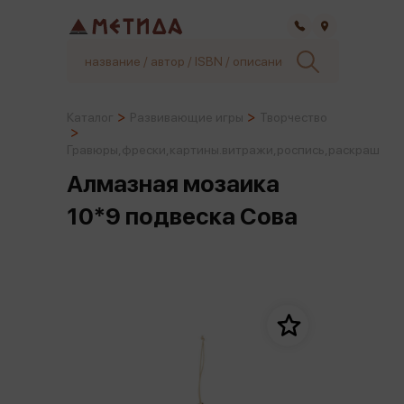
Самара
Каталог
Развивающие игры
Творчество
Гравюры,фрески,картины.витражи,роспись,раскраш
Алмазная мозаика
10*9 подвеска Сова