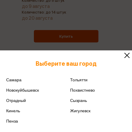
Количество: до 5 штук
до 9 августа
Количество: до 14 штук
до 20 августа
Купить
Выберите ваш город
Все товары производителя
Самара
Тольятти
Поделиться
Новокуйбышевск
Похвистнево
Отрадный
Сызрань
Кинель
Жигулевск
Пенза
Артикул
ALVP-002