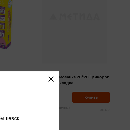
Единорог
Алмазная мозаика 20*20 Единорог,
полная выкладка
289 ₽
ить
Купить
Цена в розничных
693 ₽
304 ₽
магазинах:
бышевск