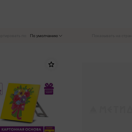
еры
Эксмо
Игрушки для малышей
Питер
рма
Мальчики
ое
АСТ
ые изделия
Настольные и развивающие игры
Азбука
Спорт и активный отдых
ртировать по:
По умолчанию
Показывать на стра
Росмэн
Творчество
кальное
дложение от
иды