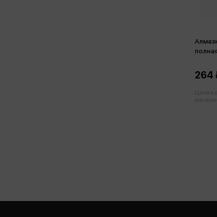
Алмазн
полна
264 
Цена в
магазин