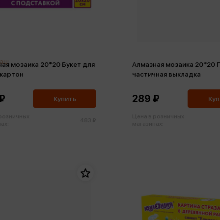
раш
ая мозаика 20*20 Букет для
Алмазная мозаика 20*20 
 картон
частичная выкладка
₽
289 ₽
Купить
Куп
 розничных
Цена в розничных
483 ₽
ах:
магазинах: