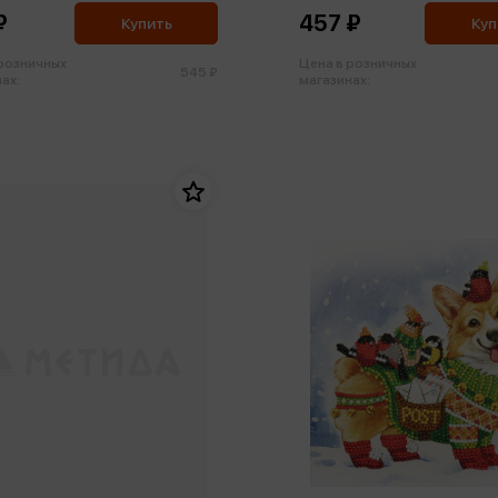
₽
457 ₽
Купить
Куп
 розничных
Цена в розничных
545 ₽
ах:
магазинах: