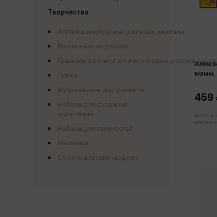
Творчество
Аппликация,оригами,декупаж,квиллинг
Выжигание по дереву
Гравюры,фрески,картины.витражи,роспись,раск
Алмазн
мамы,
Лепка
Музыкальные инструменты
459 
Наборы для создания
украшений
Цена в
магазин
Наборы для творчества
Наклейки
Сборно-клеевые модели