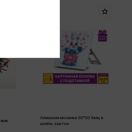
Алмазная мозаика 20*20 Заяц в
Ежик
шляпе, картон