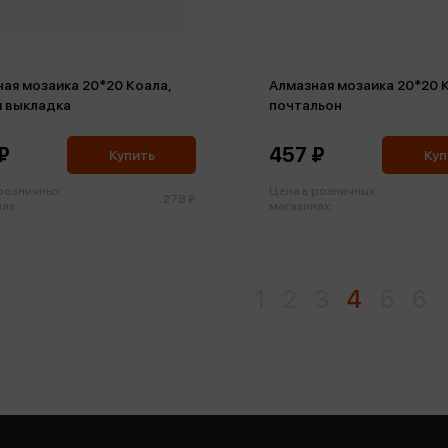
ая мозаика 20*20 Коала,
Алмазная мозаика 20*20 
я выкладка
почтальон
₽
457 ₽
Купить
Куп
 розничных
Цена в розничных
278 ₽
ах:
магазинах:
1
2
3
4
5
6