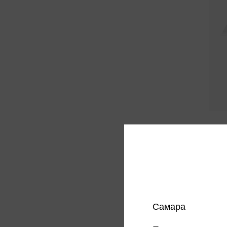
Алмазн
части
374 
Цена в
магазин
Самара