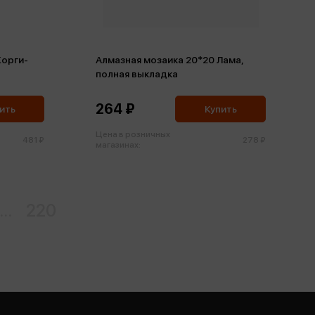
Корги-
Алмазная мозаика 20*20 Лама,
полная выкладка
264 ₽
ить
Купить
Цена в розничных
481 ₽
278 ₽
магазинах:
...
220