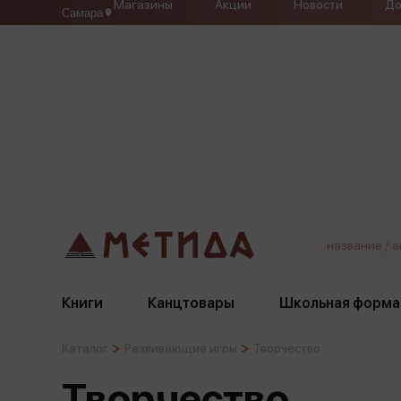
Магазины
Акции
Новости
До
Самара
Книги
Канцтовары
Школьная форма
Каталог
Развивающие игры
Творчество
Жанры
Подбор
Бумажная продукция
Галстуки, банты
Творчество
Глобусы
Для девочек