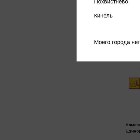
Похвистнево
Кинель
Моего города нет
Алмаз
Едино