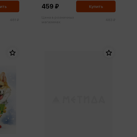
459 ₽
ить
Купить
Цена в розничных
481 ₽
483 ₽
магазинах: