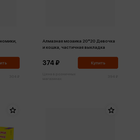
Гномики,
Алмазная мозаика 20*20 Девочка
и кошка, частичная выкладка
374 ₽
ить
Купить
Цена в розничных
304 ₽
394 ₽
магазинах: