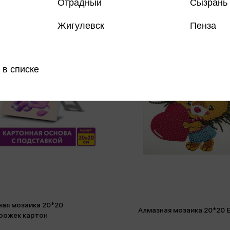
Отрадный
Сызрань
Жигулевск
Пенза
 в списке
ная мозаика 20*20
Алмазная мозаика 20*20 
рожек картон