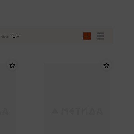
Сувениры
Фототовары
нице
12