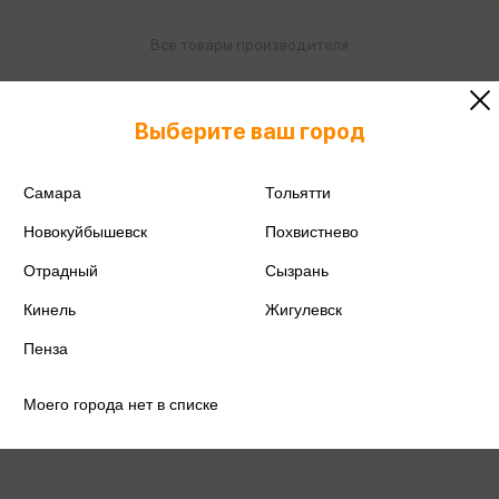
Все товары производителя
Поделиться
Выберите ваш город
Самара
Тольятти
Новокуйбышевск
Похвистнево
Артикул
2003999
Отрадный
Сызрань
Производитель
Фанберри Тойз
Кинель
Жигулевск
Пенза
Моего города нет в списке
Отзывы