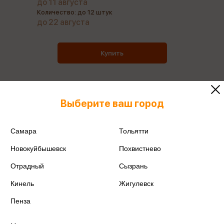
до 11 августа
Количество: до 12 штук
до 22 августа
Купить
Выберите ваш город
Все товары производителя
Самара
Тольятти
Поделиться
Новокуйбышевск
Похвистнево
Отрадный
Сызрань
Кинель
Жигулевск
Артикул
978-5-8112-8228-9
Пенза
Производитель
Айрис-Пресс