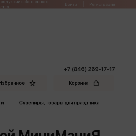
продукции собственного
Войти
Регистрация
ства
+7 (846) 269-17-17
Избранное
Корзина
ти
Сувениры, товары для праздника
ти
Открытки. Грамоты
ырей МиниМаниЯ
Пакеты