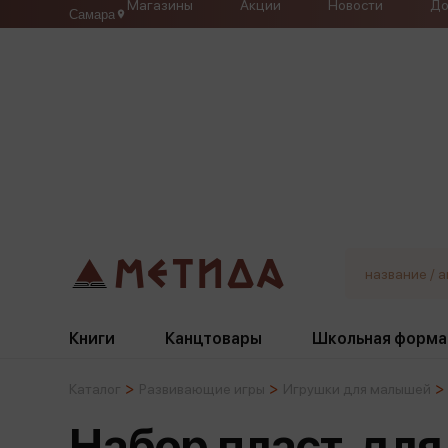
Магазины
Акции
Новости
До
Самара
Книги
Канцтовары
Школьная форма
Каталог
Развивающие игры
Игрушки для малышей
Жанры
Подбор
Бумажная продукция
Галстуки, банты
Набор пласт. дл
Глобусы
Для девочек