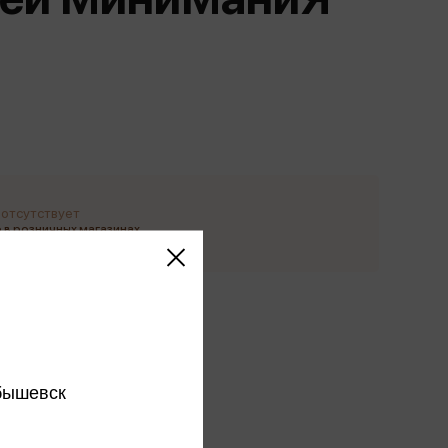
Сувениры
Фототовары
 отсутствует
 в розничных магазинах
ы производителя
ся
бышевск