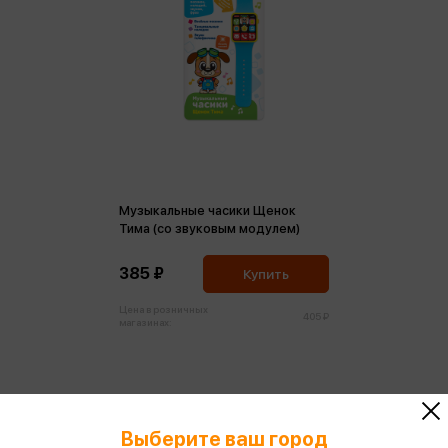
Музыкальные часики Щенок
Тима (со звуковым модулем)
385 ₽
Купить
Цена в розничных
405 ₽
магазинах:
Выберите ваш город