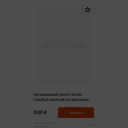
Музыкальный диско-мячик
голубой-желтый (со звуковым
модулем)
530 ₽
Купить
Цена в розничных
558 ₽
магазинах: