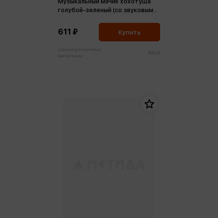
Музыкальный мячик хохотуша
голубой-зеленый (со звуковым
модулем)
611 ₽
Купить
Цена в розничных
643 ₽
магазинах: