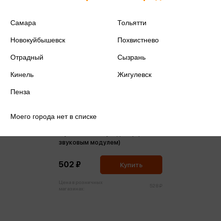
Самара
Тольятти
Новокуйбышевск
Похвистнево
Отрадный
Сызрань
Кинель
Жигулевск
Пенза
Моего города нет в списке
Музыкальный Бульдозер (со
звуковым модулем)
502 ₽
Купить
Цена в розничных
528 ₽
магазинах: