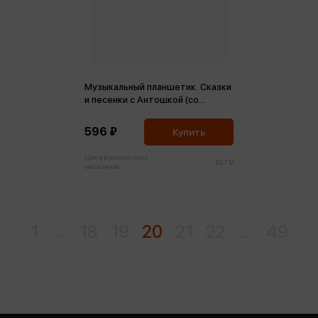
Музыкальный планшетик. Сказки
и песенки с Антошкой (со
звуковым модулем)
596 ₽
Купить
Цена в розничных
627 ₽
магазинах:
1
...
18
19
20
21
22
...
49