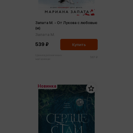
Запата М. - От Лукова с любовью
(м)
Запата М.
539 ₽
Купить
Цена в розничных
567 ₽
магазинах:
Новинка