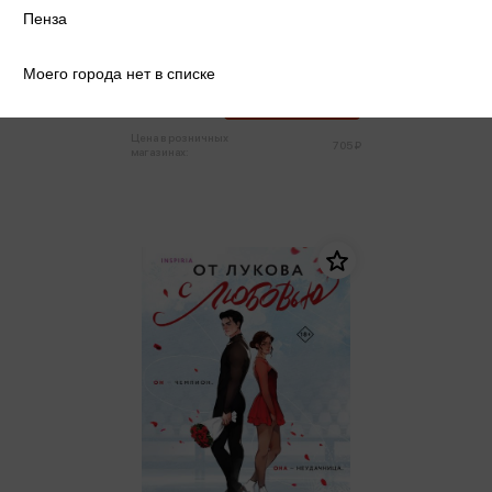
Пенза
Запата М. - Все еще впереди
Запата М.
Моего города нет в списке
670 ₽
Купить
Цена в розничных
705 ₽
магазинах: