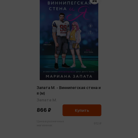
Запата М. - Виннипегская стена и
я (м)
Запата М.
866 ₽
Купить
Цена в розничных
912 ₽
магазинах: