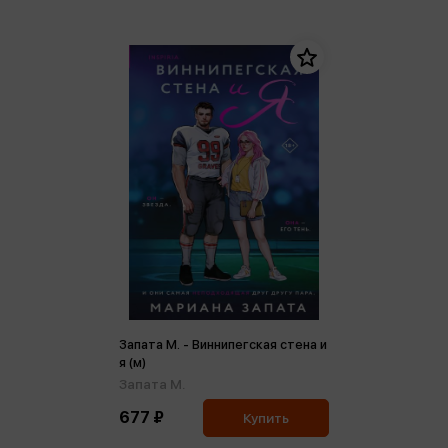
Запата М. - Виннипегская стена и
я (м)
Запата М.
677 ₽
Купить