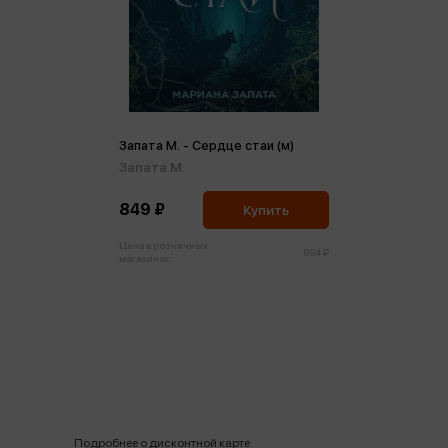
Запата М. - Сердце стаи (м)
Запата М.
849 ₽
Купить
Цена в розничных
894 ₽
магазинах:
Подробнее о дисконтной карте