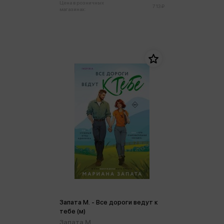
Цена в розничных
713 ₽
магазинах:
Запата М. - Все дороги ведут к
тебе (м)
Запата М.